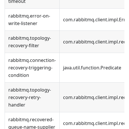
timeout
rabbitmq.error-on-
com.rabbitmq.client.impl.Err
write-listener
rabbitmq.topology-
com.rabbitmq.client.impl.reco
recovery-filter
rabbitmq.connection-
recovery-triggering-
java.util.function.Predicate
condition
rabbitmq.topology-
recovery-retry-
com.rabbitmq.client.impl.rec
handler
rabbitmq.recovered-
com.rabbitmq.client.impl.re
queue-name-supplier