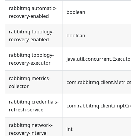
rabbitmq.automatic-
boolean
recovery-enabled
rabbitmq.topology-
boolean
recovery-enabled
rabbitmq.topology-
java.util.concurrent.ExecutorS
recovery-executor
rabbitmq.metrics-
com.rabbitmq.client.MetricsCo
collector
rabbitmq.credentials-
com.rabbitmq.client.impl.Cred
refresh-service
rabbitmq.network-
int
recovery-interval