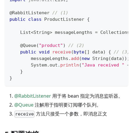
@RabbitListener
// (1)
public
class
ProductListener
{
List
<
String
>
 messageLengths 
=
Collections
.
@Queue
(
"product"
)
// (2)
public
void
receive
(
byte
[
]
 data
)
{
// (3)
        messageLengths
.
add
(
new
String
(
data
)
)
;
System
.
out
.
println
(
"Java received "
+
 
}
}
@RabbitListener
用于将 bean 指定为消息监听器。
@Queue
注解用于指明要订阅哪个队列。
方法只接受一个参数，即消息正文
receive