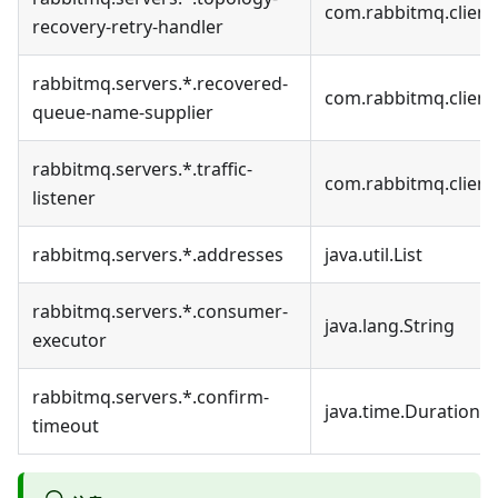
com.rabbitmq.client
recovery-retry-handler
rabbitmq.servers.*.recovered-
com.rabbitmq.clien
queue-name-supplier
rabbitmq.servers.*.traffic-
com.rabbitmq.client.
listener
rabbitmq.servers.*.addresses
java.util.List
rabbitmq.servers.*.consumer-
java.lang.String
executor
rabbitmq.servers.*.confirm-
java.time.Duration
timeout