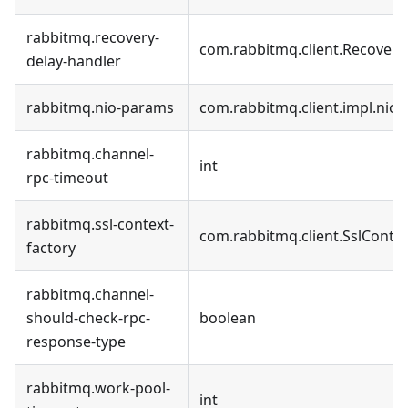
rabbitmq.recovery-
com.rabbitmq.client.Recover
delay-handler
rabbitmq.nio-params
com.rabbitmq.client.impl.nio
rabbitmq.channel-
int
rpc-timeout
rabbitmq.ssl-context-
com.rabbitmq.client.SslConte
factory
rabbitmq.channel-
should-check-rpc-
boolean
response-type
rabbitmq.work-pool-
int