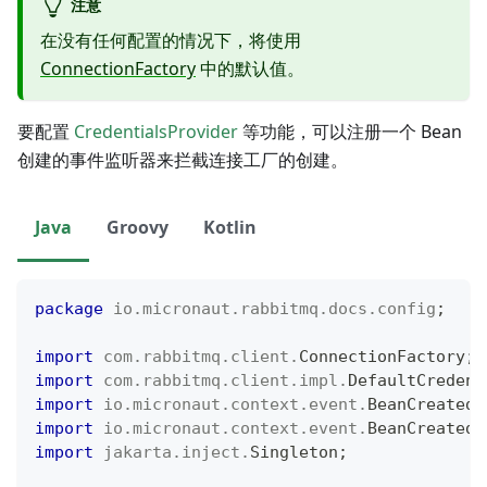
注意
在没有任何配置的情况下，将使用
ConnectionFactory
中的默认值。
要配置
CredentialsProvider
等功能，可以注册一个 Bean
创建的事件监听器来拦截连接工厂的创建。
Java
Groovy
Kotlin
package
io
.
micronaut
.
rabbitmq
.
docs
.
config
;
import
com
.
rabbitmq
.
client
.
ConnectionFactory
;
import
com
.
rabbitmq
.
client
.
impl
.
DefaultCredent
import
io
.
micronaut
.
context
.
event
.
BeanCreatedE
import
io
.
micronaut
.
context
.
event
.
BeanCreatedE
import
jakarta
.
inject
.
Singleton
;