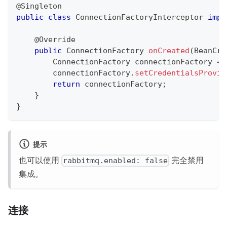
@Singleton
public
class
ConnectionFactoryInterceptor
impl
@Override
public
ConnectionFactory
onCreated
(
BeanCre
ConnectionFactory
 connectionFactory 
=
 
        connectionFactory
.
setCredentialsProvid
return
 connectionFactory
;
}
}
提示
也可以使用
完全禁用
rabbitmq.enabled: false
集成。
连接