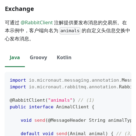
Exchange
可通过
@RabbitClient
注解提供要发布消息的交易所。在
本示例中，客户端向名为
的自定义头信息交换中
animals
心发布消息。
Java
Groovy
Kotlin
import
io
.
micronaut
.
messaging
.
annotation
.
Messa
import
io
.
micronaut
.
rabbitmq
.
annotation
.
Rabbit
@RabbitClient
(
"animals"
)
// (1)
public
interface
AnimalClient
{
void
send
(
@MessageHeader
String
 animalType
default
void
send
(
Animal
 animal
)
{
// (3)