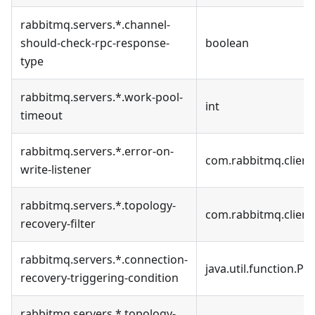
rabbitmq.servers.*.channel-
should-check-rpc-response-
boolean
type
rabbitmq.servers.*.work-pool-
int
timeout
rabbitmq.servers.*.error-on-
com.rabbitmq.client
write-listener
rabbitmq.servers.*.topology-
com.rabbitmq.client
recovery-filter
rabbitmq.servers.*.connection-
java.util.function.Pr
recovery-triggering-condition
rabbitmq.servers.*.topology-