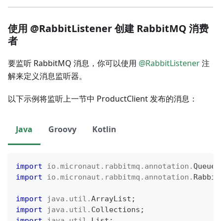
使用 @RabbitListener 创建 RabbitMQ 消费
者
要监听 RabbitMQ 消息，你可以使用
@RabbitListener
注
解来定义消息监听器。
以下示例将监听上一节中 ProductClient 发布的消息：
Java
Groovy
Kotlin
import
io
.
micronaut
.
rabbitmq
.
annotation
.
Queue
;
import
io
.
micronaut
.
rabbitmq
.
annotation
.
Rabbit
import
java
.
util
.
ArrayList
;
import
java
.
util
.
Collections
;
import
java
.
util
.
List
;