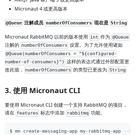
Micronaut 4 或更高版本
注解成员
现在是
@Queue
numberOfConsumers
String
Micronaut RabbitMQ 以前的版本使用
作为
int
@Queue
注解的
设置。为了允许使用诸如
numberOfConsumers
@Queue(numberOfConsumers = "${configured-
这样的表达式通过外部配置更
number-of-consumers}")
改此值，
的类型已更改为
numberOfConsumers
String
3. 使用 Micronaut CLI
要使用 Micronaut CLI 创建一个支持 RabbitMQ 的项目，
请在
标志中添加
功能。
features
rabbitmq
$ mn create-messaging-app my-rabbitmq-app 
--fe