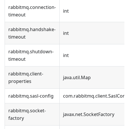
rabbitmq.connection-
int
timeout
rabbitmq.handshake-
int
timeout
rabbitmq.shutdown-
int
timeout
rabbitmq.client-
java.util.Map
properties
rabbitmq.sasl-config
com.rabbitmq.client.SaslConf
rabbitmq.socket-
javax.net.SocketFactory
factory