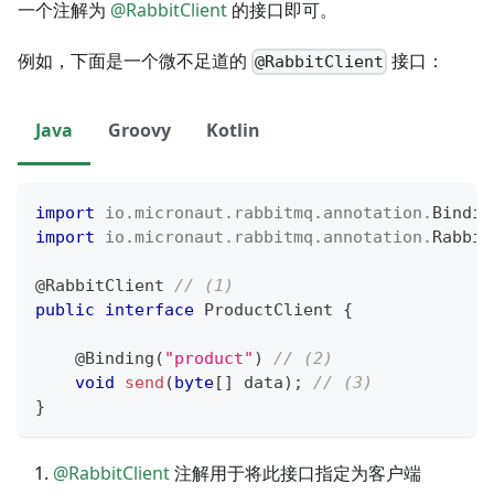
一个注解为
@RabbitClient
的接口即可。
例如，下面是一个微不足道的
接口：
@RabbitClient
Java
Groovy
Kotlin
import
io
.
micronaut
.
rabbitmq
.
annotation
.
Bindin
import
io
.
micronaut
.
rabbitmq
.
annotation
.
Rabbit
@RabbitClient
// (1)
public
interface
ProductClient
{
@Binding
(
"product"
)
// (2)
void
send
(
byte
[
]
 data
)
;
// (3)
}
@RabbitClient
注解用于将此接口指定为客户端