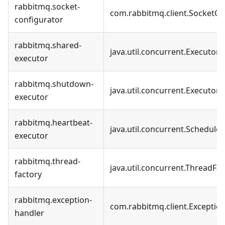
rabbitmq.socket-
com.rabbitmq.client.SocketCo
configurator
rabbitmq.shared-
java.util.concurrent.ExecutorS
executor
rabbitmq.shutdown-
java.util.concurrent.ExecutorS
executor
rabbitmq.heartbeat-
java.util.concurrent.Schedule
executor
rabbitmq.thread-
java.util.concurrent.ThreadFa
factory
rabbitmq.exception-
com.rabbitmq.client.Exceptio
handler