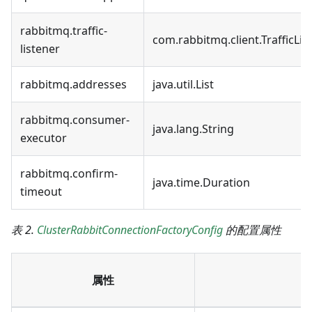
rabbitmq.traffic-
com.rabbitmq.client.TrafficLis
listener
rabbitmq.addresses
java.util.List
rabbitmq.consumer-
java.lang.String
executor
rabbitmq.confirm-
java.time.Duration
timeout
表 2.
ClusterRabbitConnectionFactoryConfig
的配置属性
属性